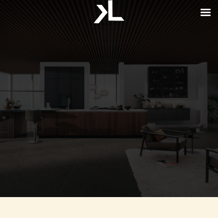
CRÉATEUR DE CUISINE HAUT DE GAMME
ACTUALITÉS KITCHEN
LAB À FONTENAY-
SOUS-BOIS
Cuisine et aménagement sur mesure…