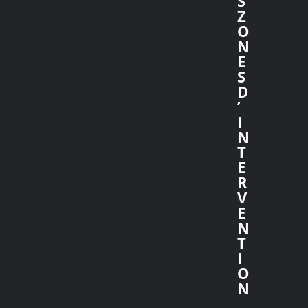
S
Z
O
N
E
S
D
’
I
N
T
E
R
V
E
N
T
I
O
N