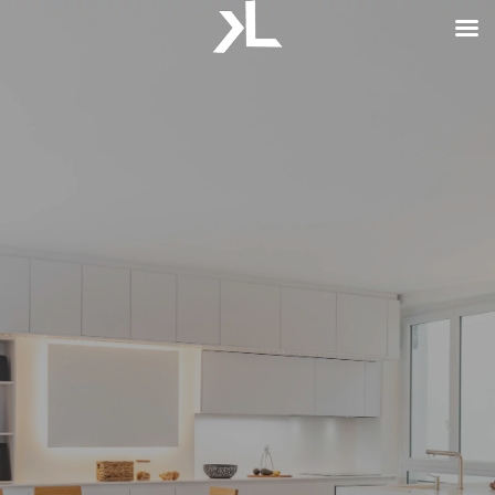
CRÉATEUR DE CUISINE HAUT DE GAMME
PROJET N°5 :
PARIS
Cuisine et aménagement sur mesure…
Découvrir
Nous contacter