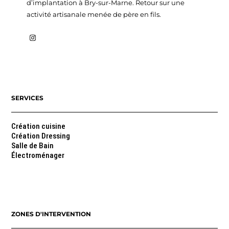
d’implantation à Bry-sur-Marne. Retour sur une
activité artisanale menée de père en fils.
SERVICES
Création cuisine
Création Dressing
Salle de Bain
Électroménager
Cuisiniste bry sur Marne et Nogent sur Marne depuis plus de 10 ans
ZONES D'INTERVENTION