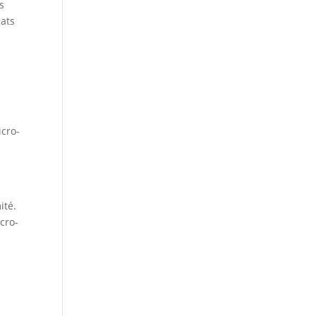
es
lats
icro-
ité.
cro-