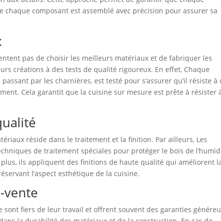
que chaque composant est assemblé avec précision pour assurer sa
x
ntent pas de choisir les meilleurs matériaux et de fabriquer les
urs créations à des tests de qualité rigoureux. En effet, Chaque
 passant par les charnières, est testé pour s’assurer qu’il résiste à
tement. Cela garantit que la cuisine sur mesure est prête à résister 
qualité
ériaux réside dans le traitement et la finition. Par ailleurs, Les
echniques de traitement spéciales pour protéger le bois de l’humid
 plus, ils appliquent des finitions de haute qualité qui améliorent l
éservant l’aspect esthétique de la cuisine.
s-vente
sont fiers de leur travail et offrent souvent des garanties génére
dans la durabilité des matériaux et de la construction. En cas de