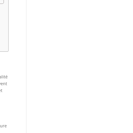
lité
vent
et
sure