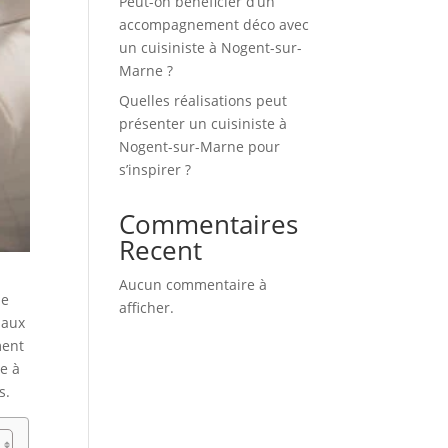
Peut-on bénéficier d’un
accompagnement déco avec
un cuisiniste à Nogent-sur-
Marne ?
Quelles réalisations peut
présenter un cuisiniste à
Nogent-sur-Marne pour
s’inspirer ?
Commentaires
Recent
Aucun commentaire à
ne
afficher.
iaux
ment
re à
s.