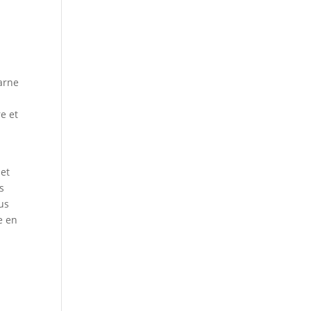
Marne
e et
 et
s
us
e en