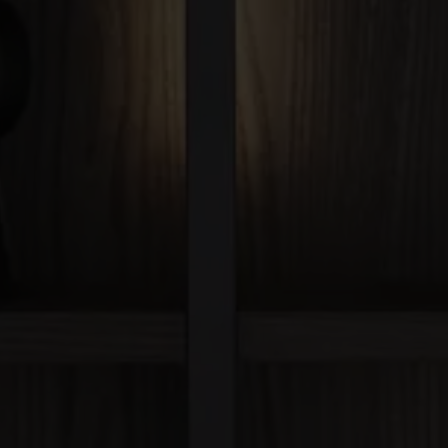
 MESURE EN IDF
esure…