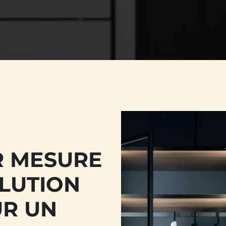
R MESURE
OLUTION
UR UN