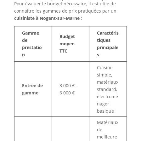
Pour évaluer le budget nécessaire, il est utile de
connaître les gammes de prix pratiquées par un
cuisiniste à Nogent-sur-Marne
:
Gamme
Caractéris
Budget
de
tiques
moyen
prestatio
principale
TTC
n
s
Cuisine
simple,
matériaux
Entrée de
3 000 € –
standard,
gamme
6 000 €
électromé
nager
basique
Matériaux
de
meilleure