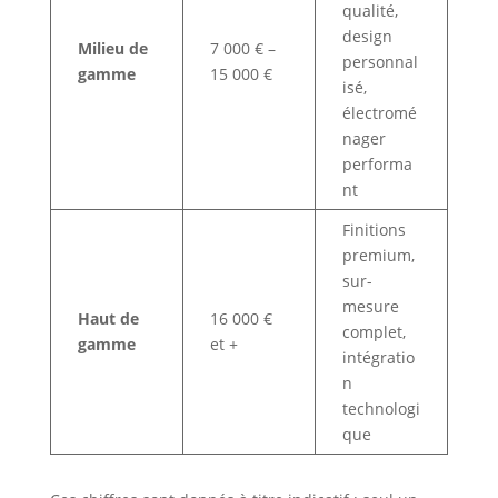
qualité,
design
Milieu de
7 000 € –
personnal
gamme
15 000 €
isé,
électromé
nager
performa
nt
Finitions
premium,
sur-
mesure
Haut de
16 000 €
complet,
gamme
et +
intégratio
n
technologi
que