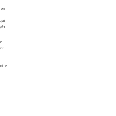
, en
 qui
apté
ne
vec
votre