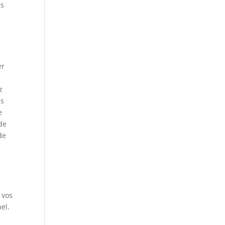
us
er
z
es
e
de
de
à
 vos
el.