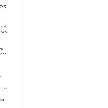
les
ssif,
à vos
e
des
dans
e
ction
ous