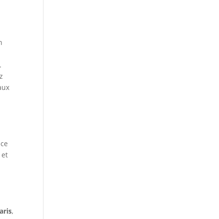
n
.
z
aux
nce
 et
aris
,