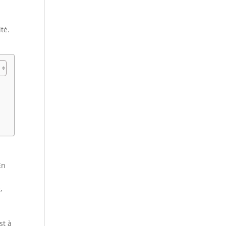
té.
En
,
st à