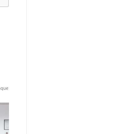
s
haque