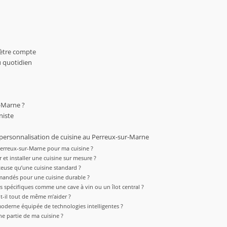
mètre compte
u quotidien
r-Marne ?
niste
a personnalisation de cuisine au Perreux-sur-Marne
 Perreux-sur-Marne pour ma cuisine ?
et installer une cuisine sur mesure ?
teuse qu’une cuisine standard ?
mmandés pour une cuisine durable ?
ts spécifiques comme une cave à vin ou un îlot central ?
ut-il tout de même m’aider ?
moderne équipée de technologies intelligentes ?
ne partie de ma cuisine ?