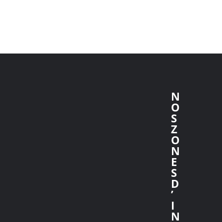
N
O
S
Z
O
N
E
S
D
’
I
N