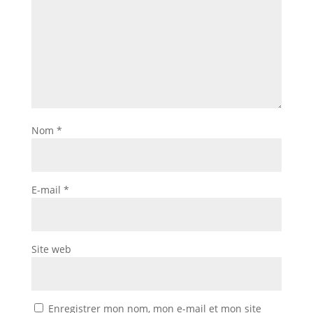
Nom
*
E-mail
*
Site web
Enregistrer mon nom, mon e-mail et mon site