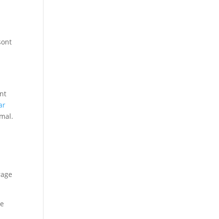
sont
nt
ar
imal.
rage
ne