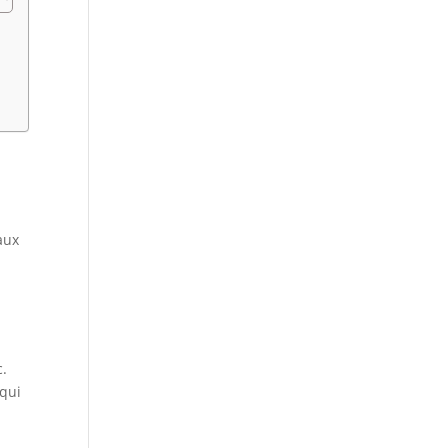
aux
c.
 qui