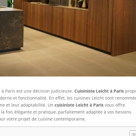
à Paris est une décision judicieuse.
Cuisiniste Leicht à Paris
prop
derne et fonctionnalité. En effet, les cuisines Leicht sont renommé
ne et leur adaptabilité. Un
cuisiniste Leicht à Paris
vous offre
 la fois élégante et pratique, parfaitement adaptée à vos besoins.
our votre projet de cuisine contemporaine.