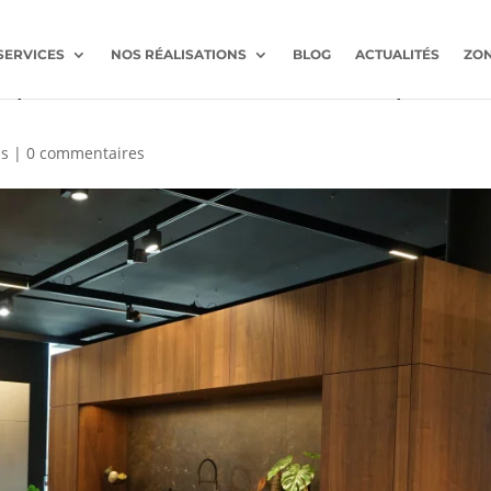
SERVICES
NOS RÉALISATIONS
BLOG
ACTUALITÉS
ZON
ht pour une cuisine contemporai
is
|
0 commentaires